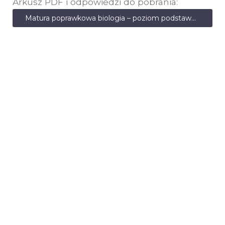
Arkusz PDF i odpowiedzi do pobrania:
Matura poprawkowa biologia – poziom podstawowy – sierpień 2011