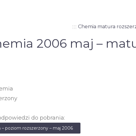
Chemia matura rozszer
emia 2006 maj – matu
hemia
erzony
odpowiedzi do pobrania:
 – poziom rozszerzony – maj 2006