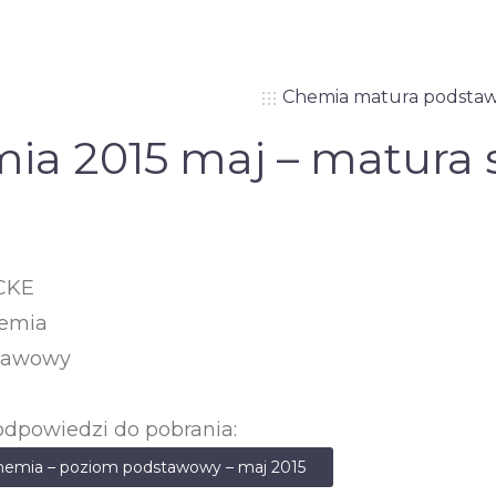
Chemia matura podsta
ia 2015 maj – matura 
 CKE
hemia
tawowy
odpowiedzi do pobrania:
chemia – poziom podstawowy – maj 2015