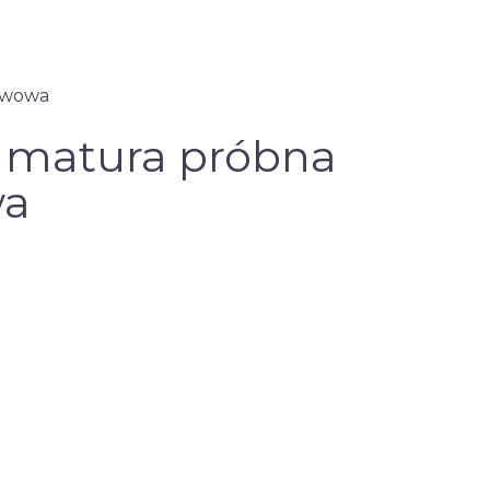
awowa
– matura próbna
wa