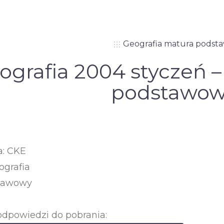
Geografia matura podst
ografia 2004 styczeń 
podstawo
a: CKE
ografia
tawowy
odpowiedzi do pobrania: