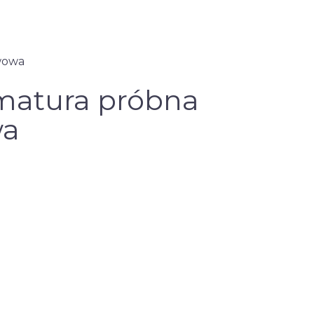
wowa
 matura próbna
wa