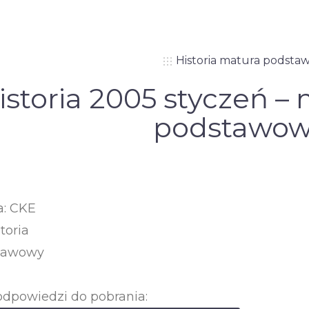
Historia matura podsta
istoria 2005 styczeń –
podstawo
a: CKE
toria
tawowy
odpowiedzi do pobrania: