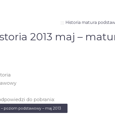
Historia matura podsta
storia 2013 maj – mat
toria
tawowy
odpowiedzi do pobrania:
ia – poziom podstawowy – maj 2013