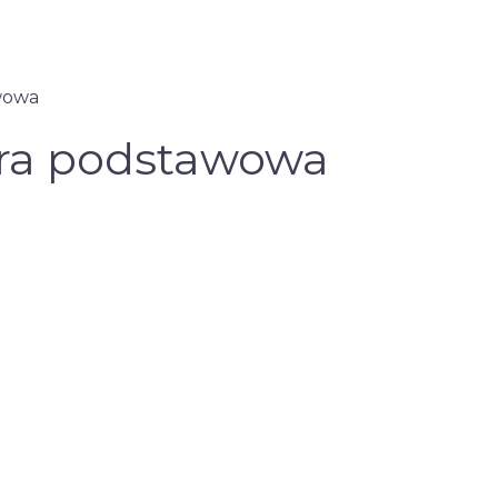
wowa
ura podstawowa