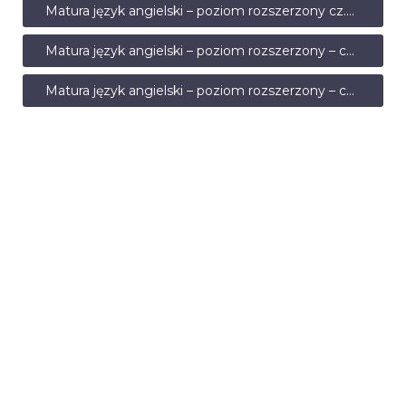
Matura język angielski – poziom rozszerzony cz.2 – czerwiec 2012
Matura język angielski – poziom rozszerzony – czerwiec 2012 – transkrypcja
Matura język angielski – poziom rozszerzony – czerwiec 2012 – odpowiedzi