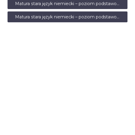
Matura stara język niemiecki – poziom podstawowy – maj 2015 – transkrypcja
Matura stara język niemiecki – poziom podstawowy – maj 2015 – odpowiedzi