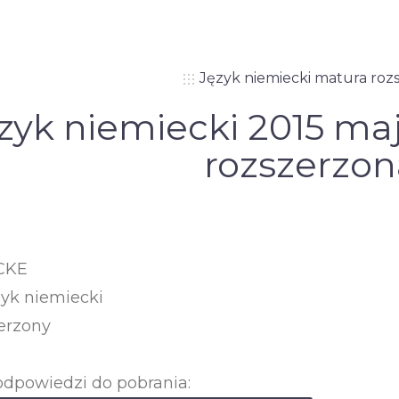
Język niemiecki matura roz
zyk niemiecki 2015 maj
rozszerzon
 CKE
zyk niemiecki
erzony
odpowiedzi do pobrania: