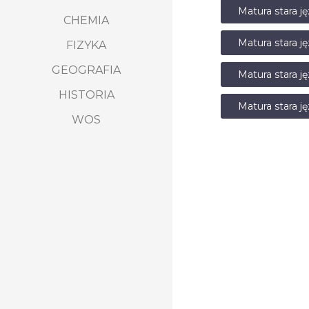
Matura stara j
CHEMIA
Matura stara j
FIZYKA
GEOGRAFIA
Matura stara j
HISTORIA
Matura stara j
WOS