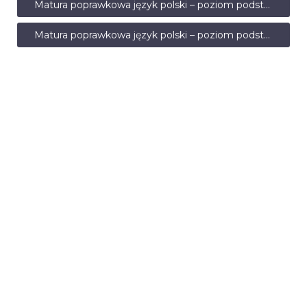
Matura poprawkowa język polski – poziom podstawowy – sierpień 2010
Matura poprawkowa język polski – poziom podstawowy – sierpień 2010 – odpowiedzi