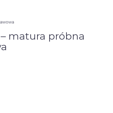
tawowa
 – matura próbna
wa